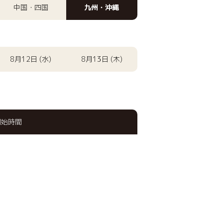
中国・四国
九州・沖縄
8月12日 (水)
8月13日 (木)
開始時間