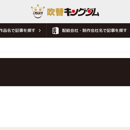
作品名で記事を探す
配給会社・制作会社名で記事を探す