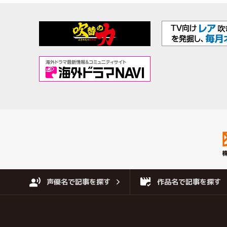
声優名で記事を探す
作品名で記事を探す