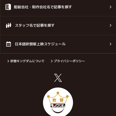
配給会社・制作会社名で記事を探す
スタッフ名で記事を探す
日本語吹替版上映スケジュール
吹替キングダムについて
プライバシーポリシー