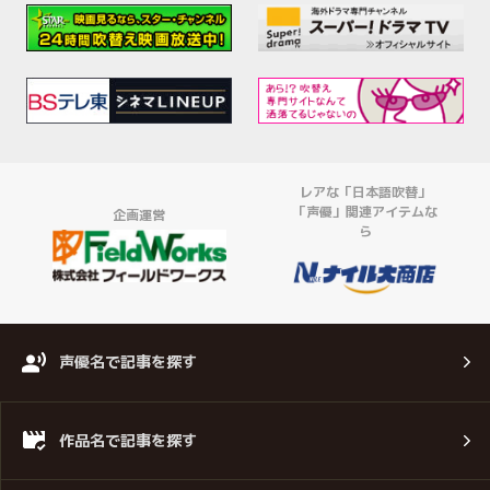
レアな「日本語吹替」
「声優」関連アイテムな
企画運営
ら
声優名で記事を探す
作品名で記事を探す