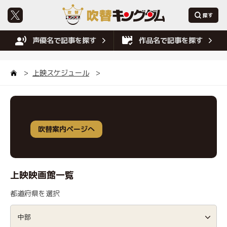
声優名で記事を探す
作品名で記事を探す
上映スケジュール
吹替案内ページへ
上映映画館一覧
都道府県を選択