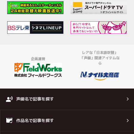
レアな「日本語吹替」
「声優」関連アイテムな
企画運営
ら
声優名で記事を探す
作品名で記事を探す