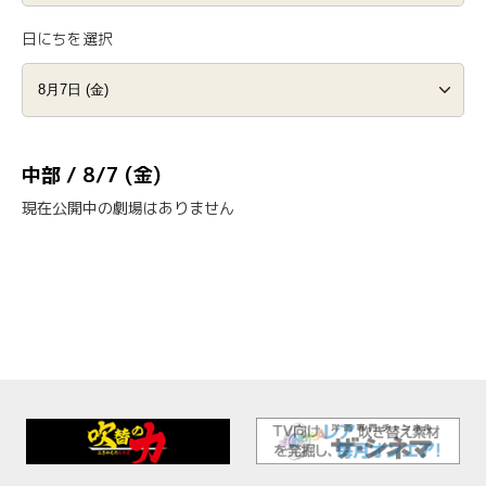
日にちを選択
中部 / 8/7 (金)
現在公開中の劇場はありません