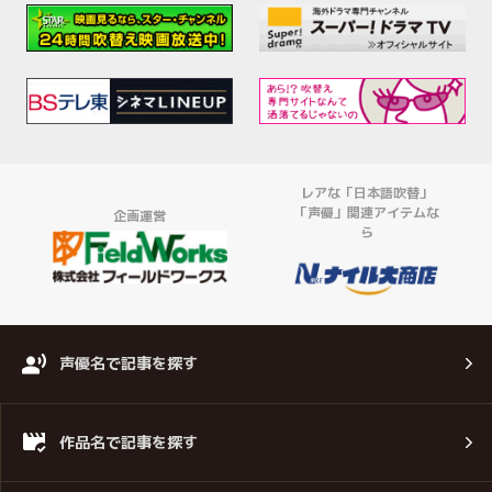
レアな「日本語吹替」
「声優」関連アイテムな
企画運営
ら
声優名で記事を探す
作品名で記事を探す