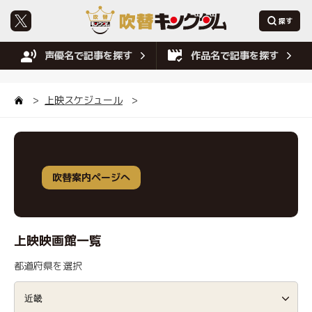
声優名で記事を探す
作品名で記事を探す
上映スケジュール
吹替案内ページへ
上映映画館一覧
都道府県を選択