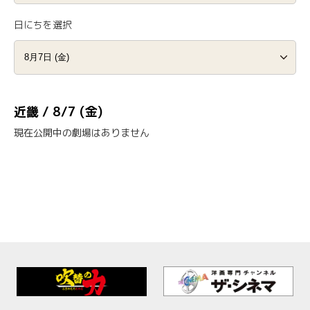
日にちを選択
近畿 / 8/7 (金)
現在公開中の劇場はありません