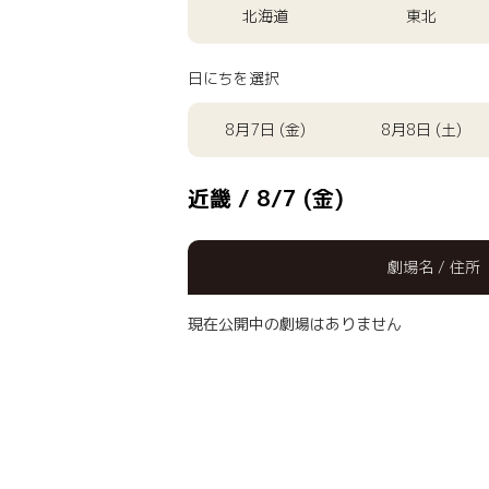
北海道
東北
日にちを選択
8月7日 (金)
8月8日 (土)
近畿 / 8/7 (金)
劇場名 / 住所
現在公開中の劇場はありません