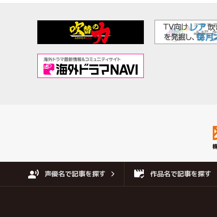
声優名で記事を探す
作品名で記事を探す