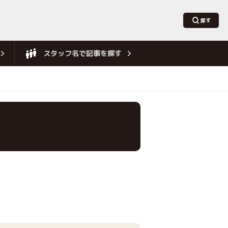
スタッフ名で記事を探す