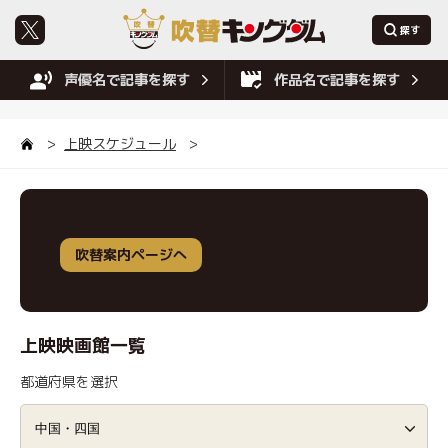
声優名で記事を探す
作品名で記事を探す
上映スケジュール
吹替案内ページへ
上映映画館一覧
都道府県を選択