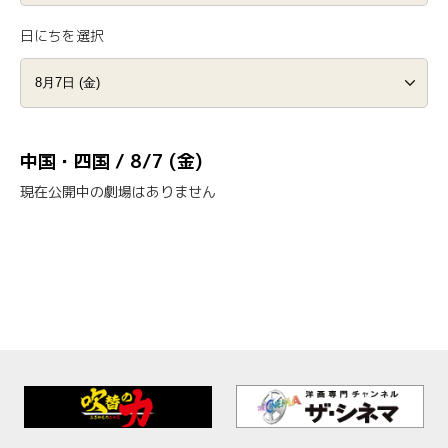
日にちを選択
中国・四国 / 8/7 (金)
現在公開中の劇場はありません