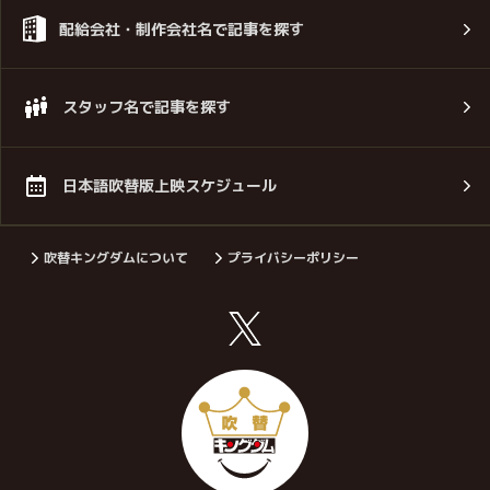
配給会社・制作会社名で記事を探す
スタッフ名で記事を探す
日本語吹替版上映スケジュール
吹替キングダムについて
プライバシーポリシー