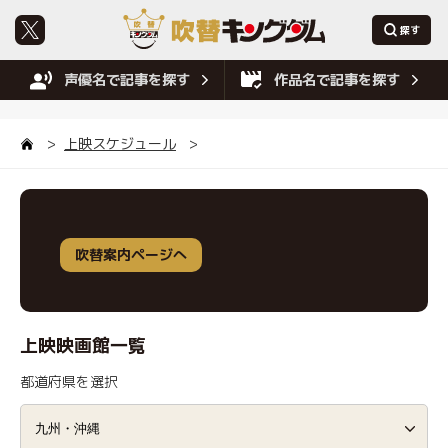
声優名で記事を探す
作品名で記事を探す
上映スケジュール
吹替案内ページへ
上映映画館一覧
都道府県を選択