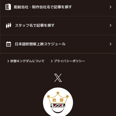
配給会社・制作会社名で記事を探す
スタッフ名で記事を探す
日本語吹替版上映スケジュール
吹替キングダムについて
プライバシーポリシー