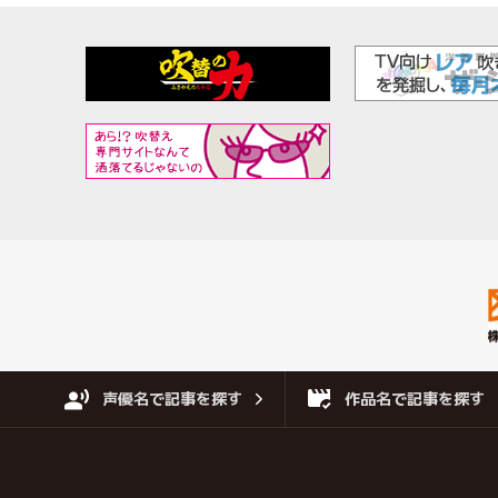
声優名で記事を探す
作品名で記事を探す