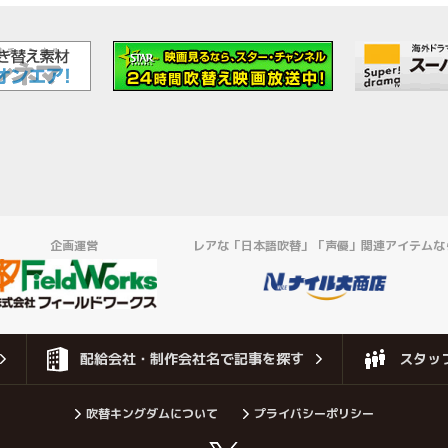
企画運営
レアな「日本語吹替」「声優」関連アイテムな
配給会社・制作会社名で記事を探す
スタッ
吹替キングダムについて
プライバシーポリシー