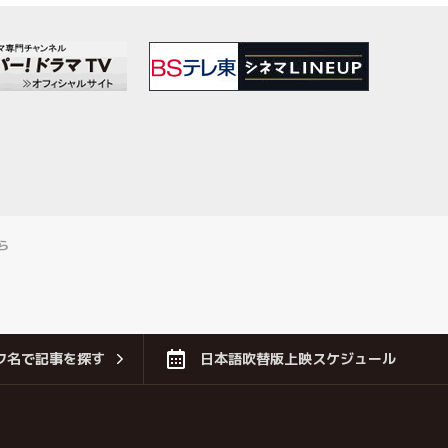
ら
フ名で記事を探す
日本語吹替版上映スケジュール