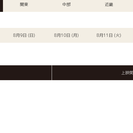
関東
中部
近畿
8月9日 (日)
8月10日 (月)
8月11日 (火)
上映