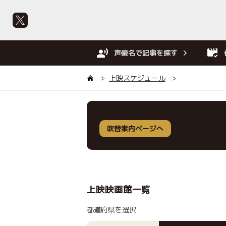
声優名で記事を探す
上映スケジュール
吹替案内ページへ
上映映画館一覧
都道府県を選択