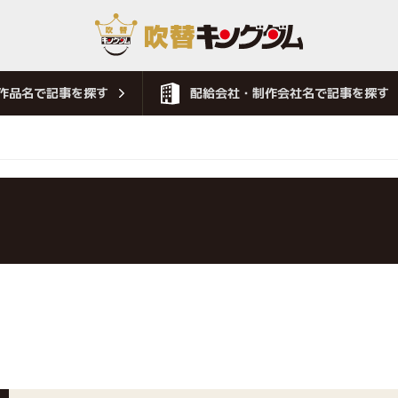
作品名で記事を探す
配給会社・制作会社名で記事を探す