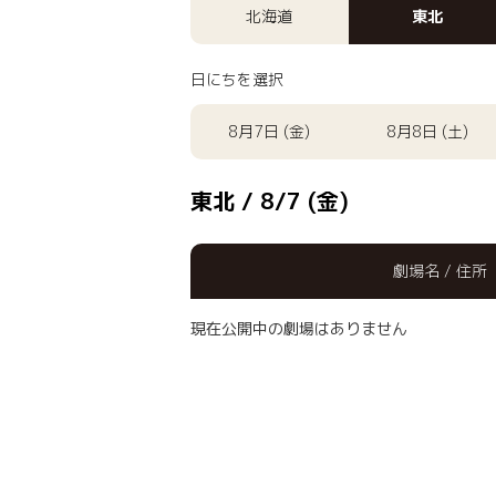
北海道
東北
日にちを選択
8月7日 (金)
8月8日 (土)
東北 / 8/7 (金)
劇場名 / 住所
現在公開中の劇場はありません