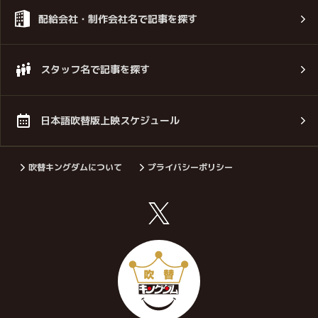
配給会社・制作会社名で記事を探す
スタッフ名で記事を探す
日本語吹替版上映スケジュール
吹替キングダムについて
プライバシーポリシー