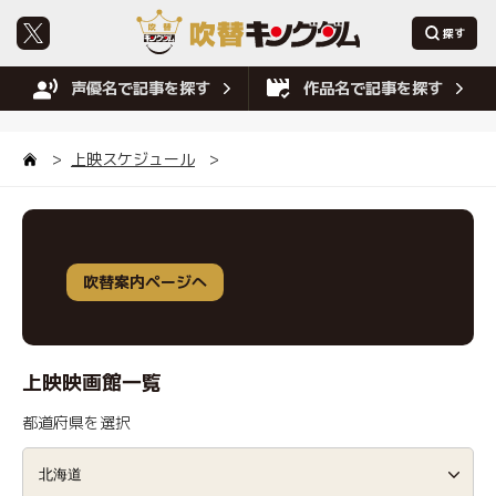
声優名で記事を探す
作品名で記事を探す
上映スケジュール
吹替案内ページへ
上映映画館一覧
都道府県を選択