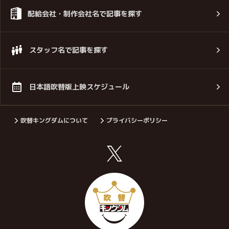
配給会社・制作会社名で記事を探す
スタッフ名で記事を探す
日本語吹替版上映スケジュール
吹替キングダムについて
プライバシーポリシー