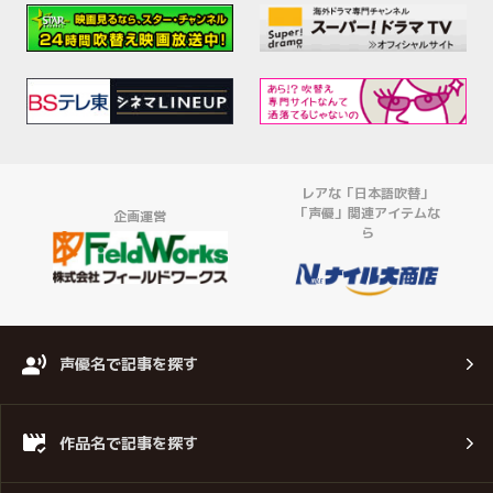
レアな「日本語吹替」
「声優」関連アイテムな
企画運営
ら
声優名で記事を探す
作品名で記事を探す