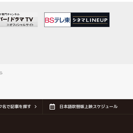
ら
フ名で記事を探す
日本語吹替版上映スケジュール