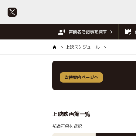
声優名で記事を探す
上映スケジュール
吹替案内ページへ
上映映画館一覧
都道府県を選択