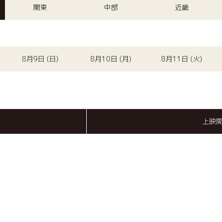
関東
中部
近畿
8月9日 (日)
8月10日 (月)
8月11日 (火)
上映