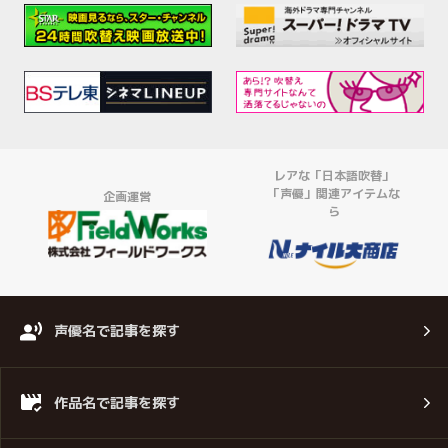
レアな「日本語吹替」
「声優」関連アイテムな
企画運営
ら
声優名で記事を探す
作品名で記事を探す