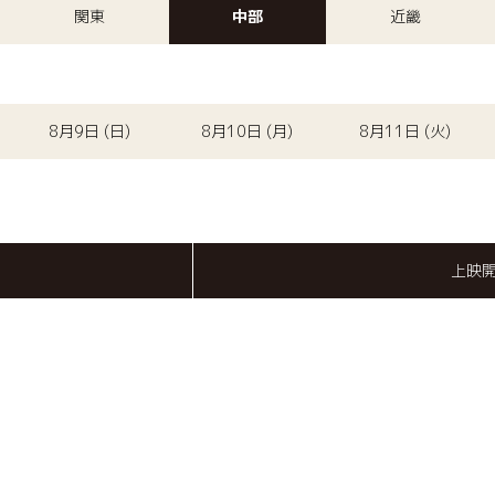
関東
中部
近畿
8月9日 (日)
8月10日 (月)
8月11日 (火)
上映