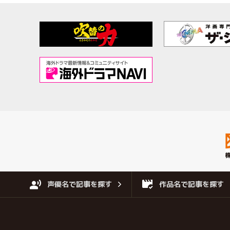
声優名で記事を探す
作品名で記事を探す