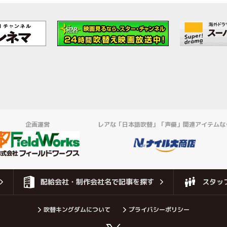
企画運営
レアな「日本語吹替」「声優」関連アイテムな
配給会社・制作会社名で記事を探す
スタッ
吹替キングダムについて
プライバシーポリシー