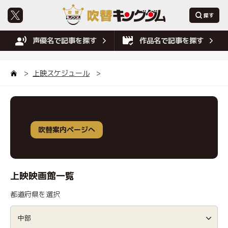
声優名で記事を探す
作品名で記事を探す
上映スケジュール
吹替案内ページへ
上映映画館一覧
都道府県を選択