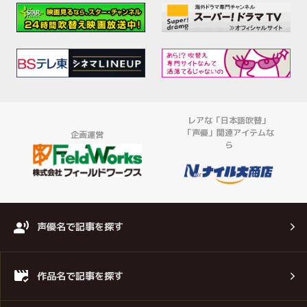
レアな「日本語吹替」
「声優」関連アイテムな
企画運営
ら
声優名で記事を探す
作品名で記事を探す