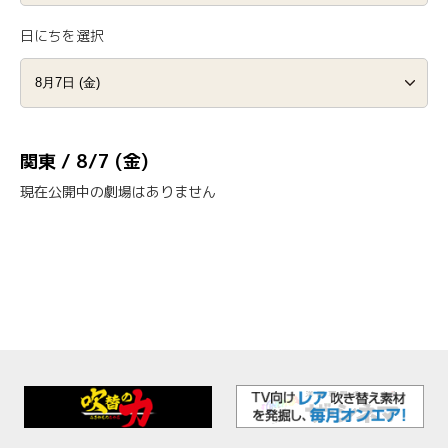
日にちを選択
関東 / 8/7 (金)
現在公開中の劇場はありません