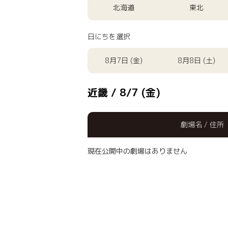
北海道
東北
日にちを選択
8月7日 (金)
8月8日 (土)
近畿 / 8/7 (金)
劇場名 / 住所
現在公開中の劇場はありません