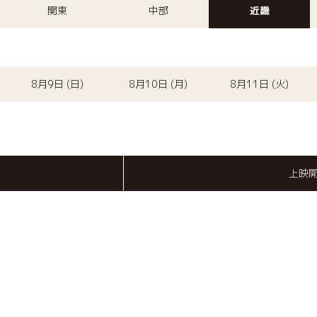
関東
中部
近畿
8月9日 (日)
8月10日 (月)
8月11日 (火)
上映