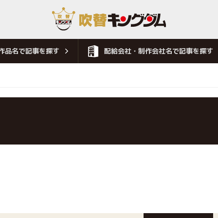
作品名で記事を探す
配給会社・制作会社名で記事を探す