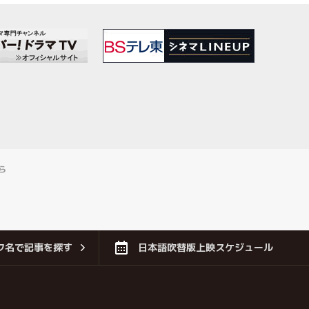
ら
フ名で記事を探す
日本語吹替版上映スケジュール