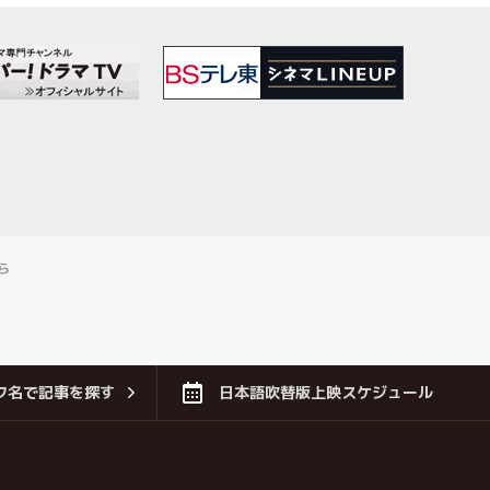
ら
フ名で記事を探す
日本語吹替版上映スケジュール