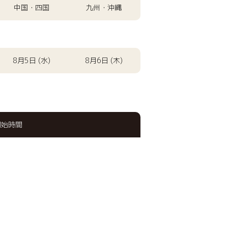
中国・四国
九州・沖縄
8月5日 (水)
8月6日 (木)
開始時間