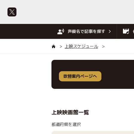
声優名で記事を探す
上映スケジュール
吹替案内ページへ
上映映画館一覧
都道府県を選択