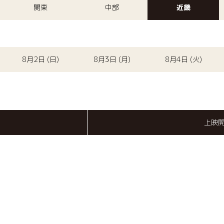
関東
中部
近畿
8月2日 (日)
8月3日 (月)
8月4日 (火)
上映