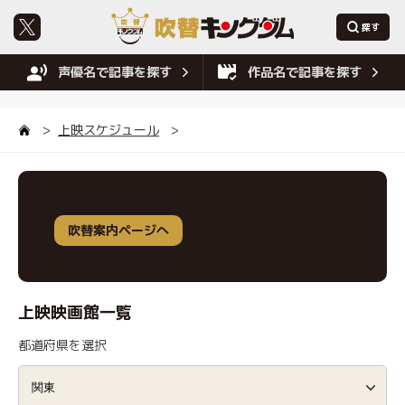
声優名で記事を探す
作品名で記事を探す
上映スケジュール
吹替案内ページへ
上映映画館一覧
都道府県を選択