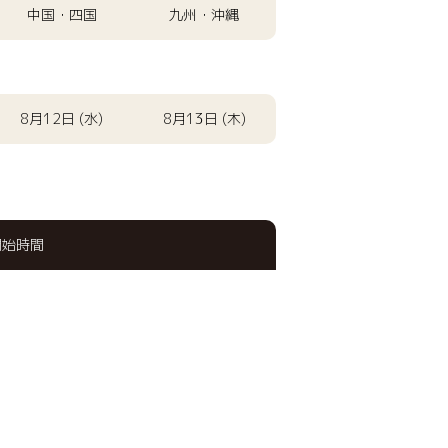
中国・四国
九州・沖縄
8月12日 (水)
8月13日 (木)
開始時間