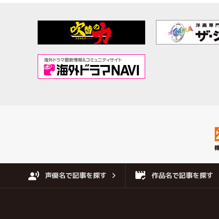
声優名で記事を探す
作品名で記事を探す