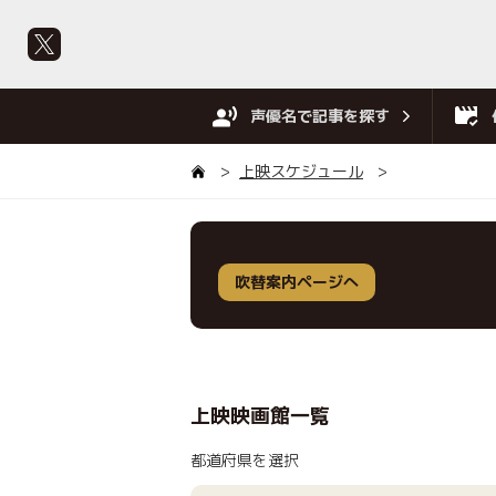
声優名で記事を探す
上映スケジュール
吹替案内ページへ
上映映画館一覧
都道府県を選択