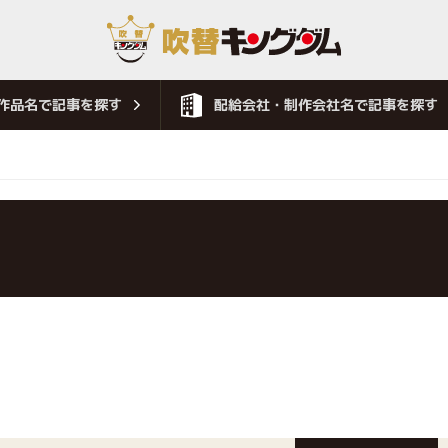
作品名で記事を探す
配給会社・制作会社名で記事を探す