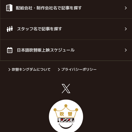
配給会社・制作会社名で記事を探す
スタッフ名で記事を探す
日本語吹替版上映スケジュール
吹替キングダムについて
プライバシーポリシー