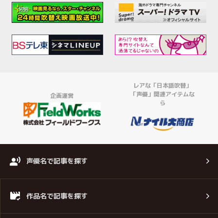
レアな「日本語吹替」
「声優」関連アイテムな
企画運営
ら
声優名で記事を探す
作品名で記事を探す