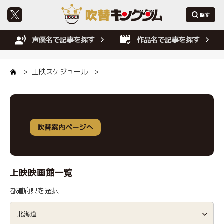
声優名で記事を探す
作品名で記事を探す
上映スケジュール
吹替案内ページへ
上映映画館一覧
都道府県を選択