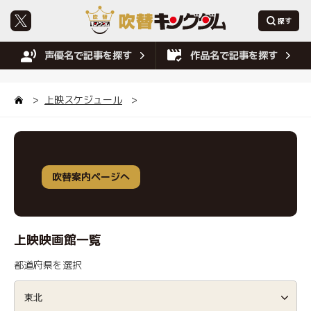
声優名で記事を探す
作品名で記事を探す
上映スケジュール
吹替案内ページへ
上映映画館一覧
都道府県を選択