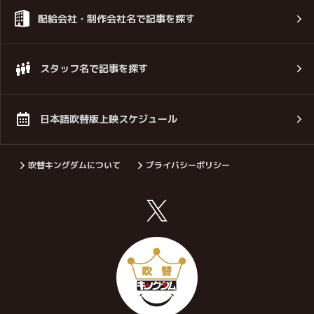
配給会社・制作会社名で記事を探す
スタッフ名で記事を探す
日本語吹替版上映スケジュール
吹替キングダムについて
プライバシーポリシー