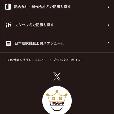
配給会社・制作会社名で記事を探す
スタッフ名で記事を探す
日本語吹替版上映スケジュール
吹替キングダムについて
プライバシーポリシー