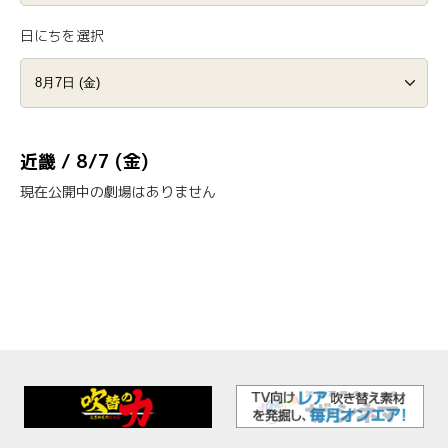
日にちを選択
近畿 / 8/7 (金)
現在公開中の劇場はありません