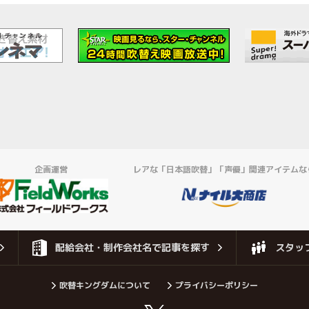
企画運営
レアな「日本語吹替」「声優」関連アイテムな
配給会社・制作会社名で記事を探す
スタッ
吹替キングダムについて
プライバシーポリシー