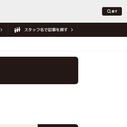
スタッフ名で記事を探す