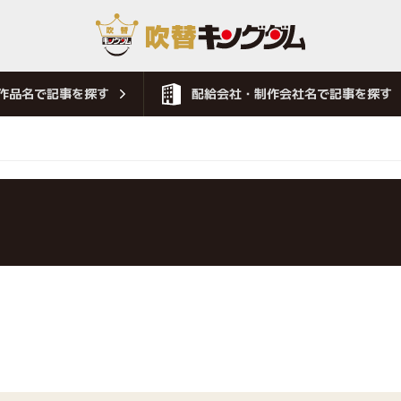
作品名で記事を探す
配給会社・制作会社名で記事を探す