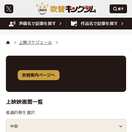
声優名で記事を探す
作品名で記事を探す
上映スケジュール
吹替案内ページへ
上映映画館一覧
都道府県を選択