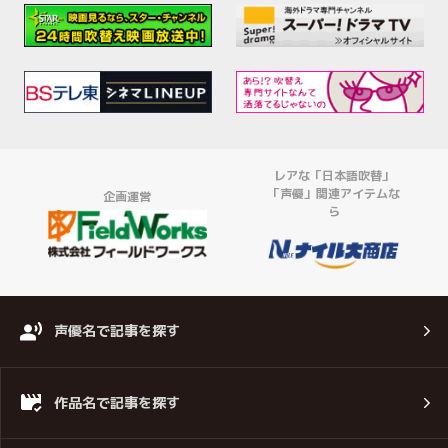
レアな「日本語吹替」
「声優」関連アイテムな
企画運営
ら
声優名で記事を探す
作品名で記事を探す