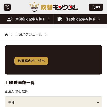
声優名で記事を探す
作品名で記事を探す
上映スケジュール
吹替案内ページへ
上映映画館一覧
都道府県を選択