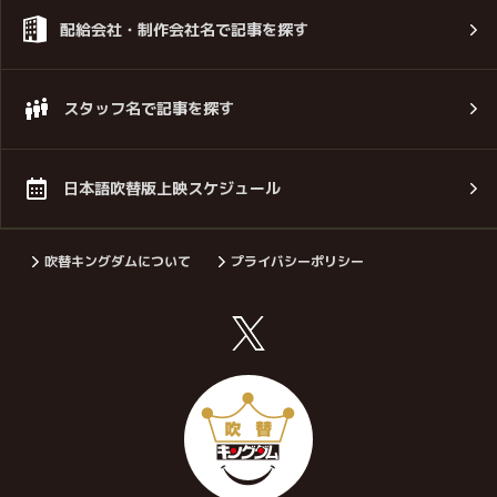
配給会社・制作会社名で記事を探す
スタッフ名で記事を探す
日本語吹替版上映スケジュール
吹替キングダムについて
プライバシーポリシー