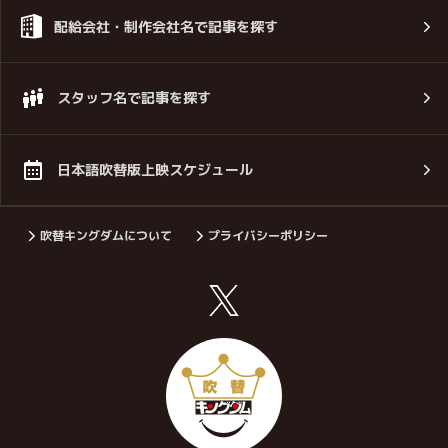
配給会社・制作会社名で記事を探す
スタッフ名で記事を探す
日本語吹替版上映スケジュール
吹替キングダムについて
プライバシーポリシー