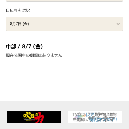
日にちを選択
中部 / 8/7 (金)
現在公開中の劇場はありません