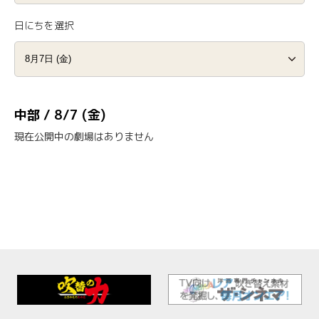
日にちを選択
中部 / 8/7 (金)
現在公開中の劇場はありません