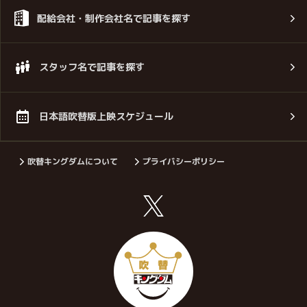
配給会社・制作会社名で記事を探す
スタッフ名で記事を探す
日本語吹替版上映スケジュール
吹替キングダムについて
プライバシーポリシー