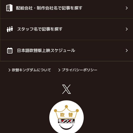
配給会社・制作会社名で記事を探す
スタッフ名で記事を探す
日本語吹替版上映スケジュール
吹替キングダムについて
プライバシーポリシー