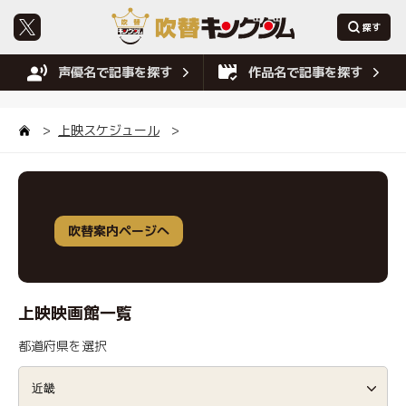
声優名で記事を探す
作品名で記事を探す
上映スケジュール
吹替案内ページへ
上映映画館一覧
都道府県を選択