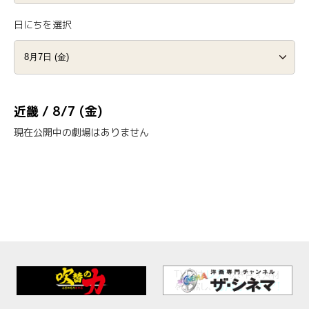
日にちを選択
近畿 / 8/7 (金)
現在公開中の劇場はありません