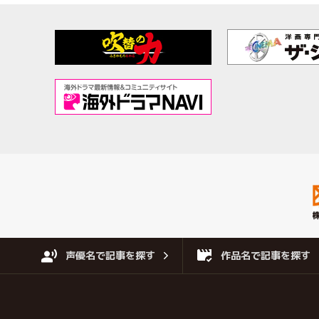
声優名で記事を探す
作品名で記事を探す