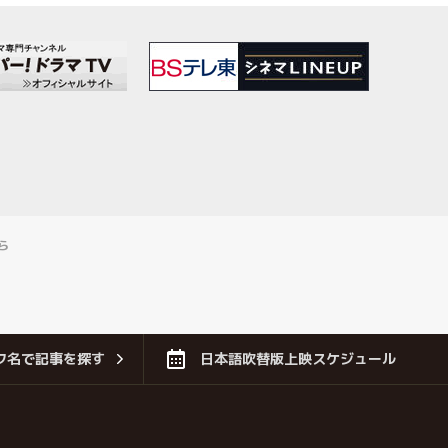
ら
フ名で記事を探す
日本語吹替版上映スケジュール