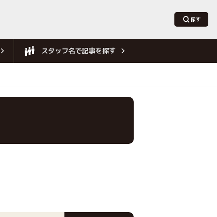
スタッフ名で記事を探す