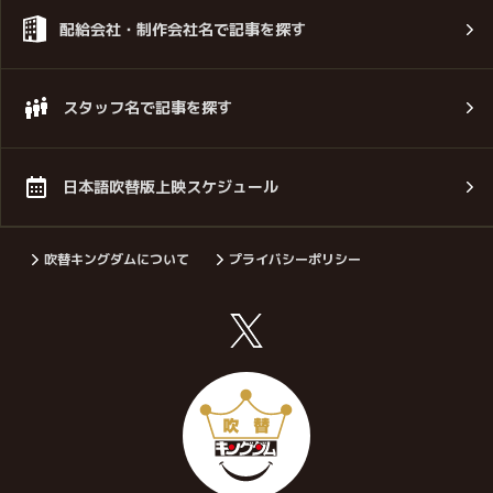
配給会社・制作会社名で記事を探す
スタッフ名で記事を探す
日本語吹替版上映スケジュール
吹替キングダムについて
プライバシーポリシー