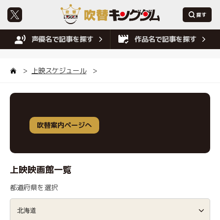
声優名で記事を探す
作品名で記事を探す
上映スケジュール
吹替案内ページへ
上映映画館一覧
都道府県を選択