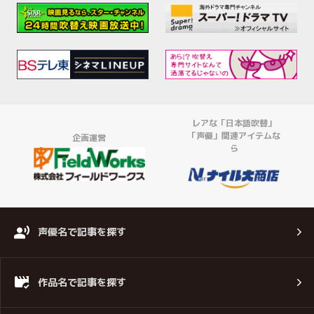
レアな「日本語吹替」
「声優」関連アイテムな
企画運営
ら
声優名で記事を探す
作品名で記事を探す