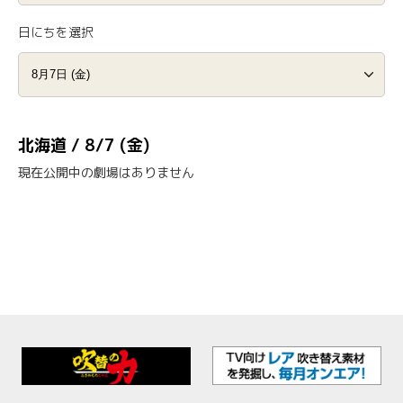
日にちを選択
北海道 / 8/7 (金)
現在公開中の劇場はありません