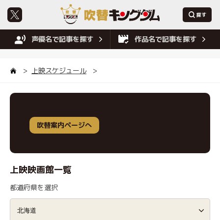
声優名で記事を探す
作品名で記事を探す
上映スケジュール
吹替案内ページへ
上映映画館一覧
都道府県を選択