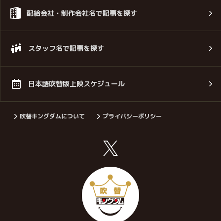
配給会社・制作会社名で記事を探す
スタッフ名で記事を探す
日本語吹替版上映スケジュール
吹替キングダムについて
プライバシーポリシー