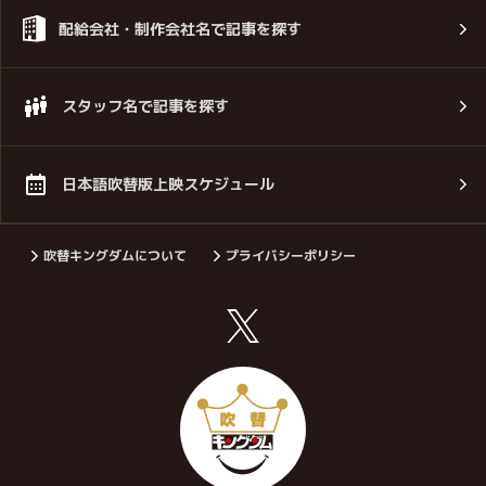
配給会社・制作会社名で記事を探す
スタッフ名で記事を探す
日本語吹替版上映スケジュール
吹替キングダムについて
プライバシーポリシー