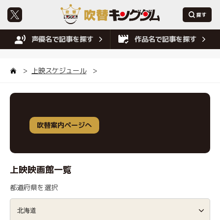
声優名で記事を探す
作品名で記事を探す
上映スケジュール
吹替案内ページへ
上映映画館一覧
都道府県を選択