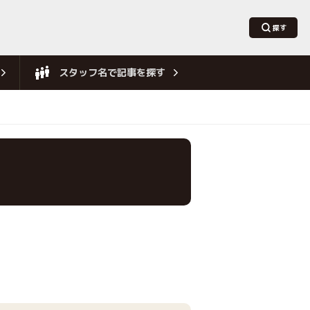
スタッフ名で記事を探す