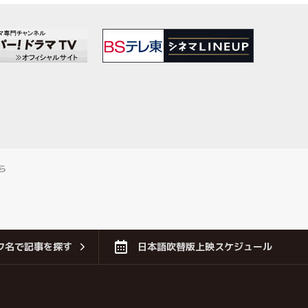
ら
フ名で記事を探す
日本語吹替版上映スケジュール