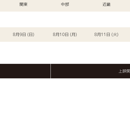
関東
中部
近畿
8月9日 (日)
8月10日 (月)
8月11日 (火)
上映