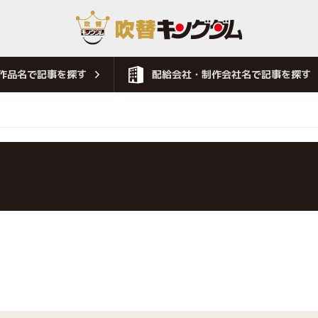
作品名で記事を探す
配給会社・制作会社名で記事を探す