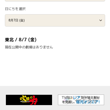
日にちを選択
東北 / 8/7 (金)
現在公開中の劇場はありません