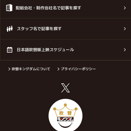
配給会社・制作会社名で記事を探す
スタッフ名で記事を探す
日本語吹替版上映スケジュール
吹替キングダムについて
プライバシーポリシー