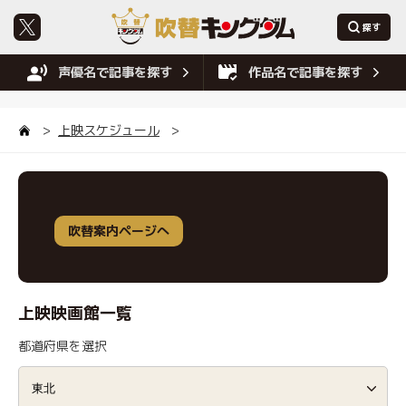
声優名で記事を探す
作品名で記事を探す
上映スケジュール
吹替案内ページへ
上映映画館一覧
都道府県を選択