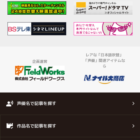
レアな「日本語吹替」
「声優」関連アイテムな
企画運営
ら
声優名で記事を探す
作品名で記事を探す