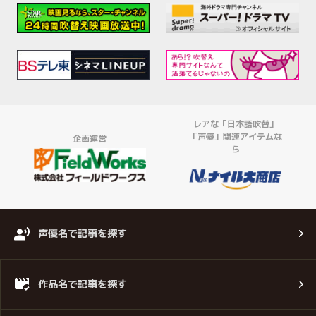
レアな「日本語吹替」
「声優」関連アイテムな
企画運営
ら
声優名で記事を探す
作品名で記事を探す