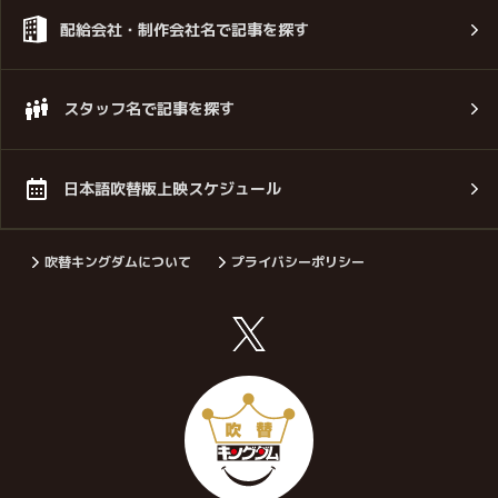
配給会社・制作会社名で記事を探す
スタッフ名で記事を探す
日本語吹替版上映スケジュール
吹替キングダムについて
プライバシーポリシー