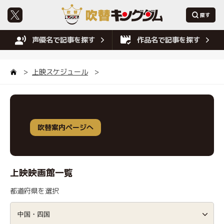
声優名で記事を探す
作品名で記事を探す
上映スケジュール
吹替案内ページへ
上映映画館一覧
都道府県を選択