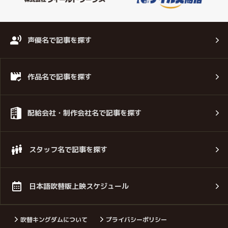
声優名で記事を探す
作品名で記事を探す
配給会社・制作会社名で記事を探す
スタッフ名で記事を探す
日本語吹替版上映スケジュール
吹替キングダムについて
プライバシーポリシー