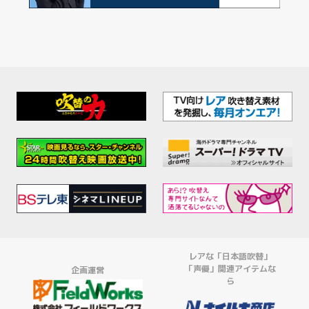
レアな「日本語吹替」
「声優」関連アイテムな
企画運営
ら