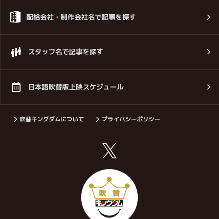
配給会社・制作会社名で記事を探す
スタッフ名で記事を探す
日本語吹替版上映スケジュール
吹替キングダムについて
プライバシーポリシー