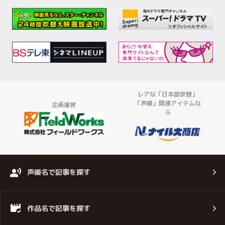
レアな「日本語吹替」
「声優」関連アイテムな
企画運営
ら
声優名で記事を探す
作品名で記事を探す