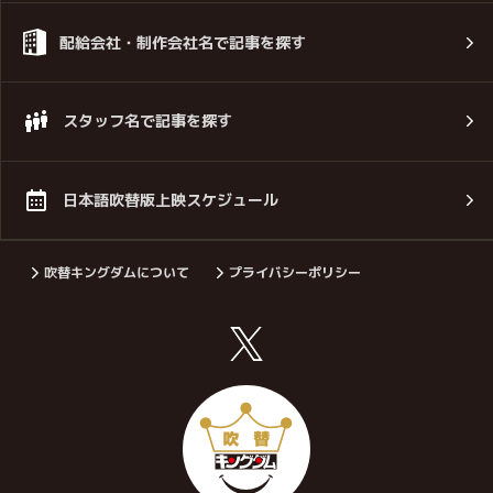
配給会社・制作会社名で記事を探す
スタッフ名で記事を探す
日本語吹替版上映スケジュール
吹替キングダムについて
プライバシーポリシー