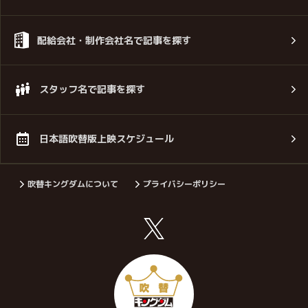
配給会社・制作会社名で記事を探す
スタッフ名で記事を探す
日本語吹替版上映スケジュール
吹替キングダムについて
プライバシーポリシー