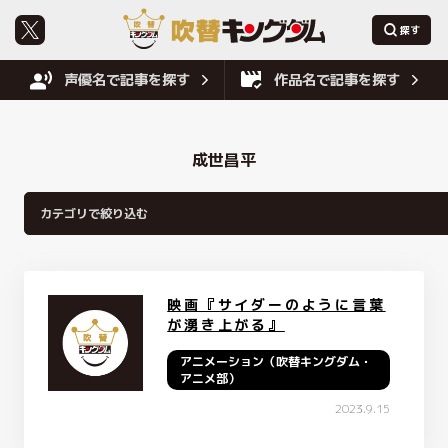
声優名で記事を探す
作品名で記事を探す
成世昌平
映画『サイダーのように言葉
が湧き上がる』
アニメーション（吹替キングダム・
アニメ部）
2023.9.15