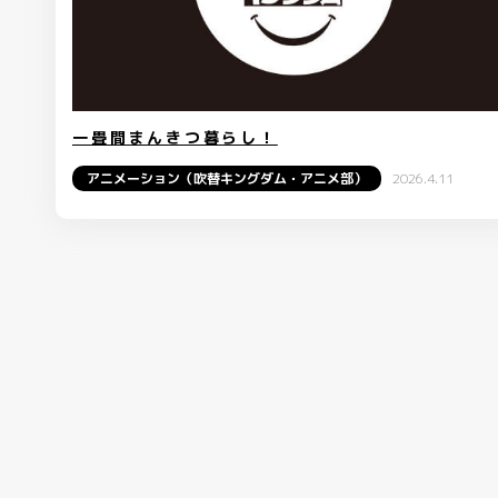
一畳間まんきつ暮らし！
アニメーション（吹替キングダム・アニメ部）
2026.4.11