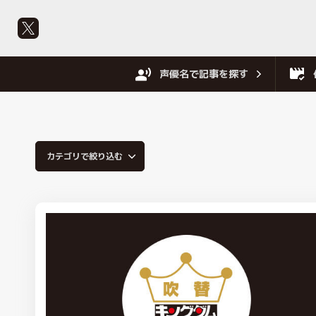
声優名で記事を探す