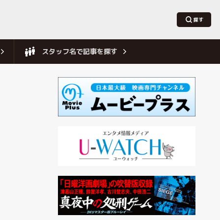
スタッフ名で記事を探す