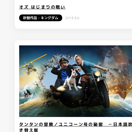
オズ はじまりの戦い
吹替作品・キングダム
2013.3.8
タンタンの冒険／ユニコーン号の秘密 －日本語
き替え版