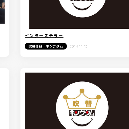
インターステラー
吹替作品・キングダム
2014.11.13