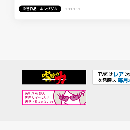
吹替作品・キングダム
2011.12.1