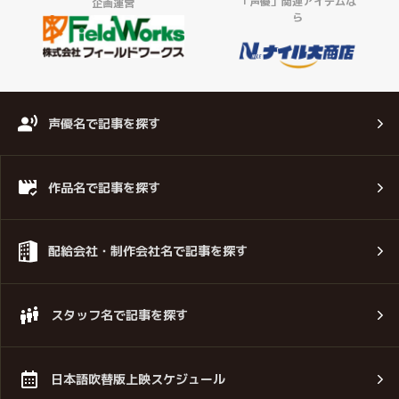
「声優」関連アイテムな
企画運営
ら
声優名で記事を探す
作品名で記事を探す
配給会社・制作会社名で記事を探す
スタッフ名で記事を探す
日本語吹替版上映スケジュール