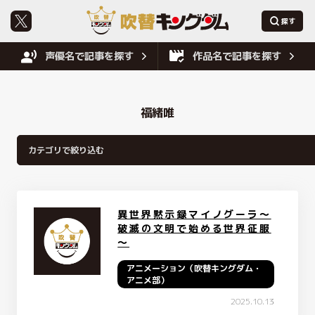
声優名で記事を探す
作品名で記事を探す
福緒唯
異世界黙示録マイノグーラ～
破滅の文明で始める世界征服
～
アニメーション（吹替キングダム・
アニメ部）
2025.10.13