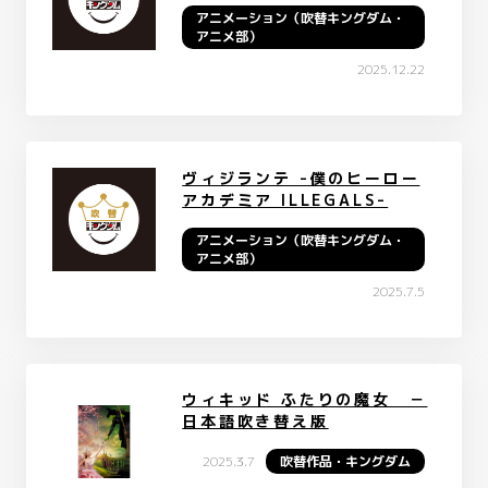
アニメーション（吹替キングダム・
アニメ部）
2025.12.22
ヴィジランテ -僕のヒーロー
アカデミア ILLEGALS-
アニメーション（吹替キングダム・
アニメ部）
2025.7.5
ウィキッド ふたりの魔女 －
日本語吹き替え版
2025.3.7
吹替作品・キングダム